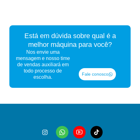
Está em dúvida sobre qual é a
melhor máquina para você?
Nos envie uma
mensagem e nosso time
de vendas auxiliará em
todo processo de
Fale conosco
escolha.